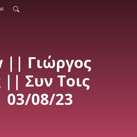
ws
w || Γιώργος
 || Συν Τοις
| 03/08/23