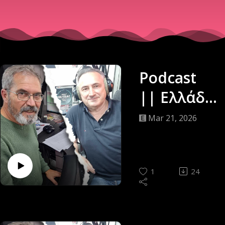
Podcast
|| Ελλάδα
Down
Mar 21, 2026
Under ||
Δημήτρης
Κατσαρός
1
24
& Γιώργος
Αποστολό