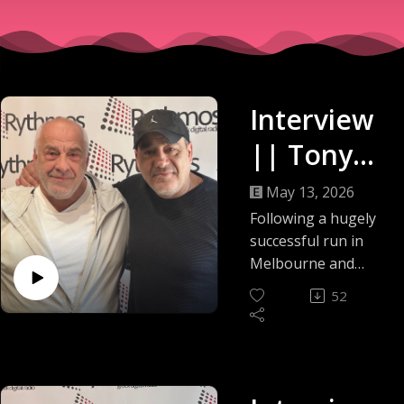
Interview
|| Tony
Nikolakop
May 13, 2026
oulos ||
Following a hugely
successful run in
The Greek
Melbourne and
Sydney, The Life of
Breakfast
52
Byron returns to
Show ||
the stage at the
Greek Centre,
13/05/26
featuring George
Kapiniaris alongside