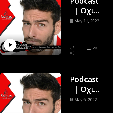
12/05/22
Podcast
|| Οχι
Γίαννης…
May 11, 2022
Γιαννάκης
||
Ιωάννης
26
Σιδηρόπο
υλος ||
10/05/22
Podcast
|| Οχι
Γίαννης…
May 6, 2022
Γιαννάκης