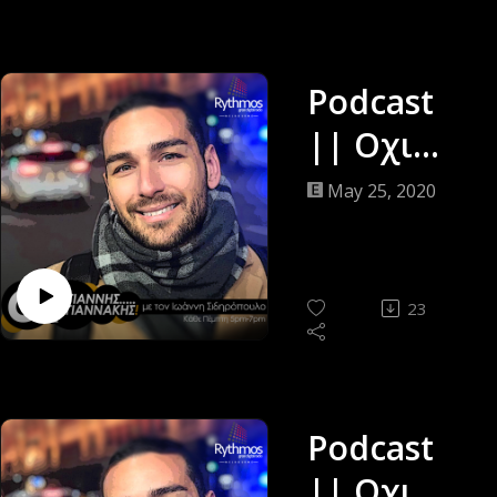
Σιδηρόπο
υλος ||
26/04/22
Podcast
|| Οχι
Γίαννης…
May 25, 2020
Γιαννάκης
||
Ιωάννης
23
Σιδηρόπο
υλος ||
21/05/20
Podcast
|| Οχι