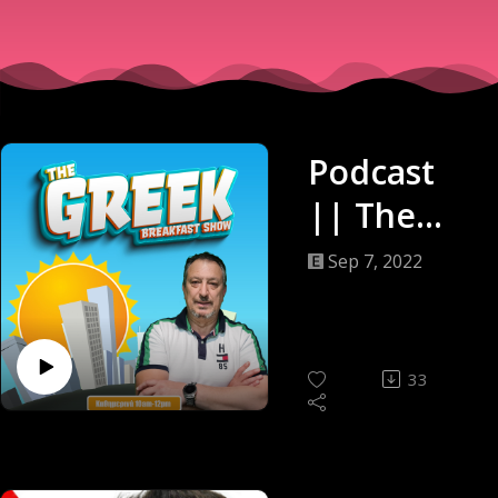
Podcast
|| The
Greek
Sep 7, 2022
Breakfast
Show ||
Νίκος||
33
07/09/22