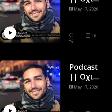
Γίαννης…
May 17, 2020
Γιαννάκης
||
Ιωάννης
18
Σιδηρόπο
υλος ||
14/05/20
Podcast
|| Οχι
Γίαννης…
May 17, 2020
Γιαννάκης
||