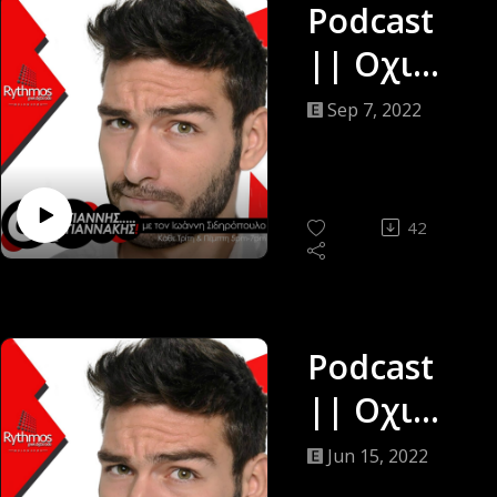
Podcast
|| Οχι
Γίαννης…
Sep 7, 2022
Γιαννάκης
||
Ιωάννης
42
Σιδηρόπο
υλος ||
06/09/22
Podcast
|| Οχι
Γίαννης…
Jun 15, 2022
Γιαννάκης