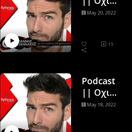
Γιάννης…
|| Οχι
Γιαννάκης
Γίαννης…
May 20, 2022
||
Γιαννάκης
19/05/22
||
Ιωάννης
15
Σιδηρόπο
υλος ||
19/05/22
Podcast
|| Οχι
Γίαννης…
May 18, 2022
Γιαννάκης
||